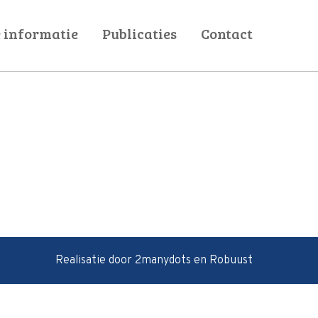
 informatie
Publicaties
Contact
ak
Projecten
am
Nieuws
es
Dit zijn Wij
ag
Realisatie door
2manydots
en
Robuust