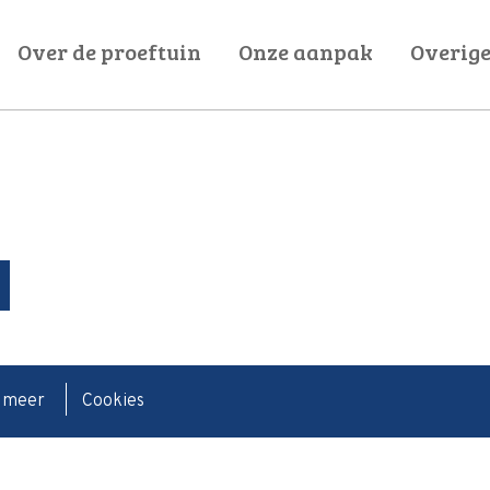
Over de proeftuin
Onze aanpak
Overige
Wijkbewoners
Programmatische aanp
Beroepskrachten
Programmate
Managers
Ontwerpprincip
Bestuurders
Aan de sl
Samenwerkingspartners
Samenwerkwijze Oss
n meer
Cookies