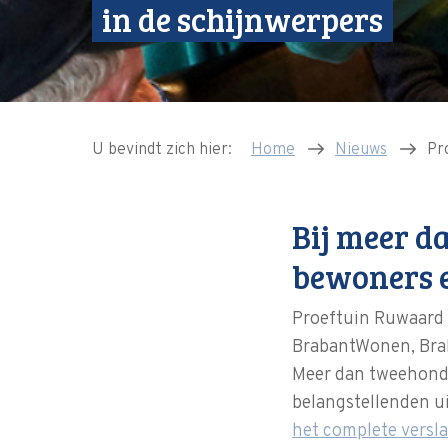
in de schijnwerpers
U bevindt zich hier:
Home
Nieuws
Pr
Bij meer d
bewoners e
Proeftuin Ruwaard 
BrabantWonen, Brab
Meer dan tweehonde
belangstellenden u
het complete versla