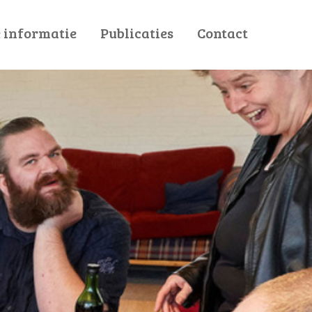
 informatie
Publicaties
Contact
ak
Projecten
am
Nieuws
es
Dit zijn Wij
ag