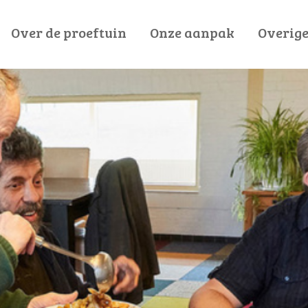
Over de proeftuin
Onze aanpak
Overige
Wijkbewoners
Programmatische aanp
Beroepskrachten
Programmate
Managers
Ontwerpprincip
Bestuurders
Aan de sl
Samenwerkingspartners
Samenwerkwijze Oss