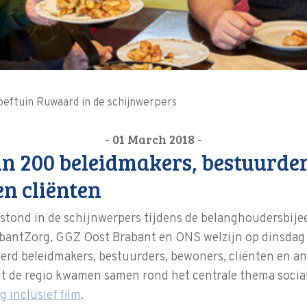
oeftuin Ruwaard in de schijnwerpers
- 01 March 2018 -
an 200 beleidmakers, bestuurder
n cliënten
stond in de schijnwerpers tijdens de belanghoudersbij
antZorg, GGZ Oost Brabant en ONS welzijn op dinsdag 
rd beleidmakers, bestuurders, bewoners, cliënten en a
it de regio kwamen samen rond het centrale thema socia
g inclusief film
.